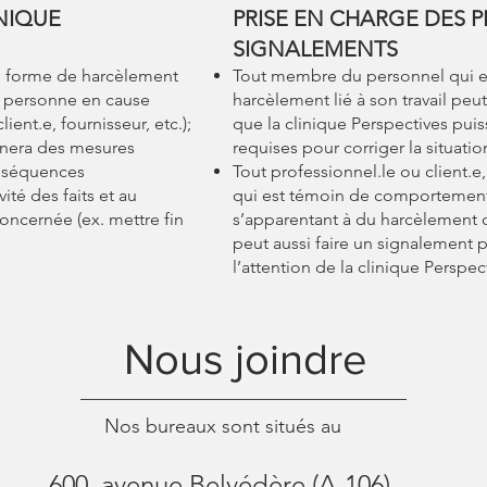
INIQUE
​PRISE EN CHARGE DES P
SIGNALEMENTS
te forme de harcèlement
Tout membre du personnel qui e
la personne en cause
harcèlement lié à son travail peu
ient.e, fournisseur, etc.);
que la clinique Perspectives puis
nera des mesures
requises pour corriger la situatio
onséquences
Tout professionnel.le ou client.
ité des faits et au
qui est témoin de comportement
oncernée (ex. mettre fin
s’apparentant à du harcèlement o
peut aussi faire un signalement p
l’attention de la clinique Perspec
Nous joindre
Nos bureaux sont situés au
600, avenue Belvédère (A-106),