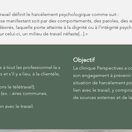
travail définit le harcèlement psychologique comme suit :
 se manifestant soit par des comportements, des paroles, des a
désirés, laquelle porte atteinte à la dignité ou à l’intégrité ps
r celui-ci, un milieu de travail néfaste[...].»
Objectif
 à tout les professionnel.le.s
La clinique Perspectives a 
et s’il y a lieu, à la clientèle,
son engagement à prévenir e
situation de harcèlement p
ris le télétravail);
lien avec le travail, y comp
s (ex. : aires communes,
de sources externes et de la
en avec le travail.