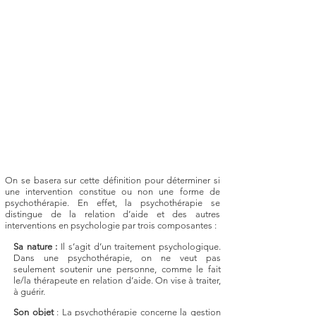
but de favoriser chez le client des
changements significatifs dans son
fonctionnement cognitif,
émotionnel ou comportemental,
dans son système interpersonnel,
dans sa personnalité ou dans son
état de santé. Ce traitement va au-
delà d’une aide visant à faire face
aux difficultés courantes ou d’un
rapport de conseils ou de soutien
»
On se basera sur cette définition pour déterminer si
une intervention constitue ou non une forme de
psychothérapie. En effet, la psychothérapie se
distingue de la relation d’aide et des autres
interventions en psychologie par trois composantes :
Sa nature :
Il s’agit d’un traitement psychologique.
Dans une psychothérapie, on ne veut pas
seulement soutenir une personne, comme le fait
le/la thérapeute en relation d’aide. On vise à traiter,
à guérir.
Son objet
: La psychothérapie concerne la gestion