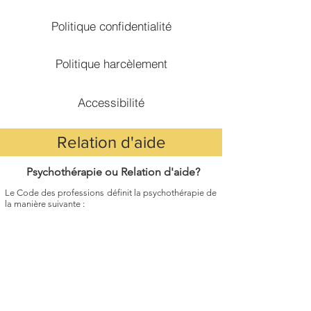
Politique confidentialité
Politique harcèlement
Accessibilité
Relation d'aide
Psychothérapie ou Relation d'aide?
Le Code des professions définit la psychothérapie de
la manière suivante :
«
Un traitement psychologique
pour un trouble mental, pour des
perturbations comportementales
ou pour tout autre problème
entraînant une souffrance ou une
détresse psychologique qui a pour