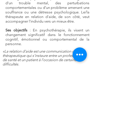
d’un trouble mental, des perturbations
comportementales ou d’un problème amenant une
souffrance ou une détresse psychologique. Le/la
thérapeute en relation d'aide, de son côté, veut
accompagner l’individu vers un mieux-être.
Ses objectifs
: En psychothérapie, ils visent un
changement significatif dans le fonctionnement
cognitif, émotionnel ou comportemental de la
personne.
«
La relation d’aide est une communication de type
thérapeutique qui s’instaure entre un professionnel
de santé et un patient à l’occasion de certaines
difficultés.
L’aidant met à la disposition de l’aidé une ressource
complémentaire afin que celui-ci puisse trouver une
solution au problème auquel il est confronté.
La solution doit être perçue par les deux intervenants
dans une optique de croissance et
d’épanouissement et non uniquement de résolution
de problèmes.
La relation d’aide est basée sur la non directivité
pour permettre l’évolution du sujet.
Dans la relation d’aide, l’aidant « cherche à favoriser